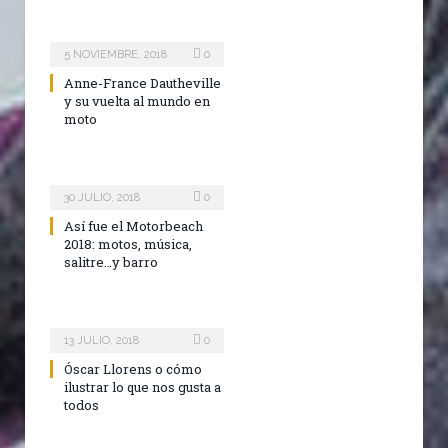
5 NOVIEMBRE, 2018
0
Anne-France Dautheville
y su vuelta al mundo en
moto
30 JULIO, 2018
0
Así fue el Motorbeach
2018: motos, música,
salitre…y barro
13 JULIO, 2018
0
Óscar Llorens o cómo
ilustrar lo que nos gusta a
todos