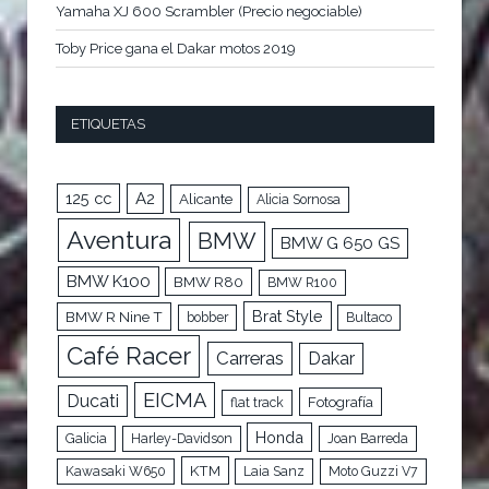
Yamaha XJ 600 Scrambler (Precio negociable)
Toby Price gana el Dakar motos 2019
ETIQUETAS
125 cc
A2
Alicante
Alicia Sornosa
Aventura
BMW
BMW G 650 GS
BMW K100
BMW R80
BMW R100
Brat Style
BMW R Nine T
bobber
Bultaco
Café Racer
Carreras
Dakar
EICMA
Ducati
Fotografía
flat track
Honda
Galicia
Harley-Davidson
Joan Barreda
KTM
Kawasaki W650
Laia Sanz
Moto Guzzi V7