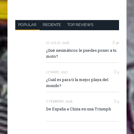
POPULAR
RECIENTE
TOP REVIEWS
27 JULIO, 2016
30
¿Qué neumáticos le puedes poner a tu
moto?
17 MAYO, 2017
5
¿Cuál es para ti la mejor playa del
mundo?
7 FEBRERO, 2018
5
De España a China en una Triumph