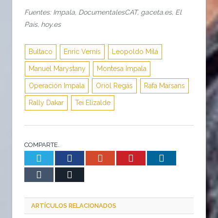
Fuentes: Impala, DocumentalesCAT, gaceta.es, El
País, hoy.es
Bultaco
Enric Vernís
Leopoldo Milá
Manuel Marystany
Montesa Impala
Operación Impala
Oriol Regás
Rafa Marsans
Rally Dakar
Tei Elizalde
COMPARTE.
Twitter
Facebook
Google+
Pinterest
LinkedIn
Tumblr
Email
ARTÍCULOS RELACIONADOS