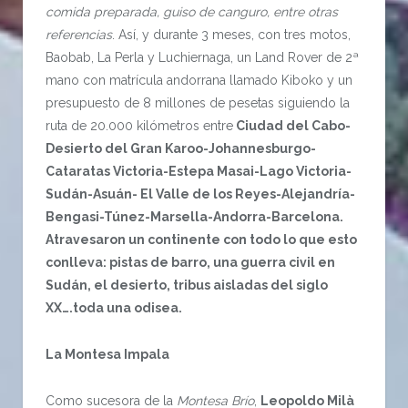
comida preparada, guiso de canguro, entre otras
referencias
. Así, y durante 3 meses, con tres motos,
Baobab, La Perla y Luchiernaga, un Land Rover de 2ª
mano con matrícula andorrana llamado Kiboko y un
presupuesto de 8 millones de pesetas siguiendo la
ruta de 20.000 kilómetros entre
Ciudad del Cabo-
Desierto del Gran Karoo-Johannesburgo-
Cataratas Victoria-Estepa Masai-Lago Victoria-
Sudán-Asuán- El Valle de los Reyes-Alejandría-
Bengasi-Túnez-Marsella-Andorra-Barcelona.
Atravesaron un continente con todo lo que esto
conlleva: pistas de barro, una guerra civil en
Sudán, el desierto, tribus aisladas del siglo
XX….toda una odisea.
La Montesa Impala
Como sucesora de la
Montesa Brío
,
Leopoldo Milà