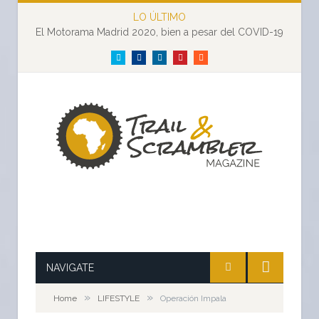
LO ÚLTIMO
El Motorama Madrid 2020, bien a pesar del COVID-19
Twitter
Facebook
LinkedIn
Pinterest
RSS
NAVIGATE
»
»
Home
LIFESTYLE
Operación Impala