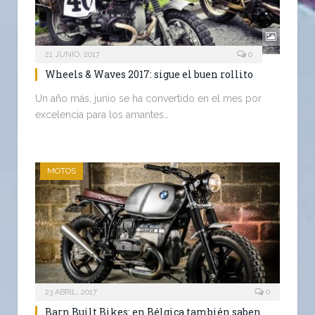
21 JUNIO, 2017
0
Wheels & Waves 2017: sigue el buen rollito
Un año más, junio se ha convertido en el mes por
excelencia para los amantes…
MOTOS
23 ABRIL, 2017
0
Barn Built Bikes: en Bélgica también saben