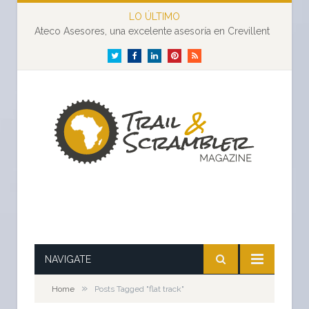
LO ÚLTIMO
Ateco Asesores, una excelente asesoría en Crevillent
Twitter
Facebook
LinkedIn
Pinterest
RSS
NAVIGATE
»
Home
Posts Tagged "flat track"