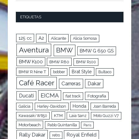
ETIQUETAS
125 cc
A2
Alicante
Alicia Sornosa
Aventura
BMW
BMW G 650 GS
BMW K100
BMW R80
BMW R100
Brat Style
BMW R Nine T
bobber
Bultaco
Café Racer
Carreras
Dakar
EICMA
Ducati
Fotografía
flat track
Honda
Galicia
Harley-Davidson
Joan Barreda
KTM
Kawasaki W650
Laia Sanz
Moto Guzzi V7
Motorbeach
Pablo Quintanilla
París
Rally Dakar
Royal Enfield
retro