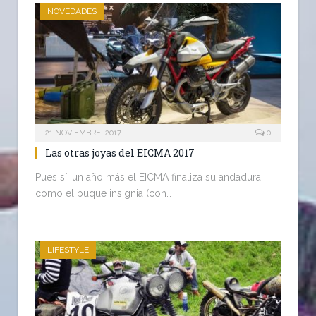
NOVEDADES
21 NOVIEMBRE, 2017
0
Las otras joyas del EICMA 2017
Pues sí, un año más el EICMA finaliza su andadura
como el buque insignia (con…
LIFESTYLE