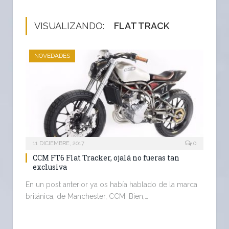
VISUALIZANDO:
FLAT TRACK
NOVEDADES
11 DICIEMBRE, 2017
0
CCM FT6 Flat Tracker, ojalá no fueras tan
exclusiva
En un post anterior ya os había hablado de la marca
británica, de Manchester, CCM. Bien,…