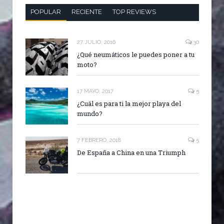
POPULAR
RECIENTE
TOP REVIEWS
27 JULIO, 2016
30
¿Qué neumáticos le puedes poner a tu
moto?
17 MAYO, 2017
5
¿Cuál es para ti la mejor playa del
mundo?
7 FEBRERO, 2018
5
De España a China en una Triumph