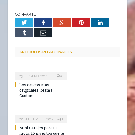
COMPARTE.
Twitter
Facebook
Google+
Pinterest
LinkedIn
Tumblr
Email
ARTÍCULOS RELACIONADOS
23 FEBRERO, 2018
0
Los cascos más
originales: Mama
Custom
22 SEPTIEMBRE, 2017
3
Mini Garajes para tu
moto: 16 inventos que te