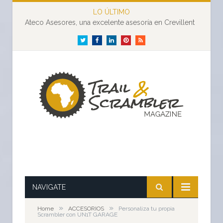
LO ÚLTIMO
Ateco Asesores, una excelente asesoría en Crevillent
Twitter
Facebook
LinkedIn
Pinterest
RSS
NAVIGATE
»
»
Home
ACCESORIOS
Personaliza tu propia
Scrambler con UN1T GARAGE