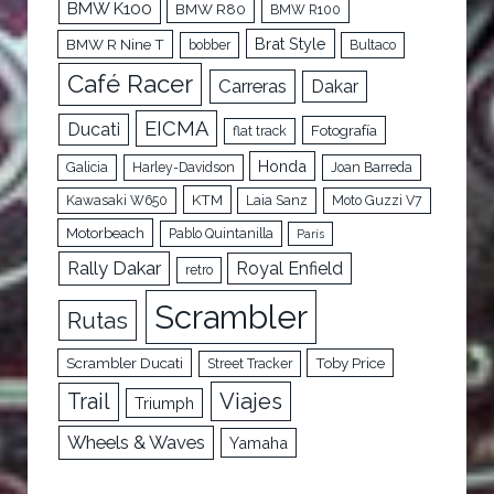
BMW K100
BMW R80
BMW R100
Brat Style
BMW R Nine T
bobber
Bultaco
Café Racer
Carreras
Dakar
EICMA
Ducati
Fotografía
flat track
Honda
Galicia
Harley-Davidson
Joan Barreda
KTM
Kawasaki W650
Laia Sanz
Moto Guzzi V7
Motorbeach
Pablo Quintanilla
París
Rally Dakar
Royal Enfield
retro
Scrambler
Rutas
Scrambler Ducati
Toby Price
Street Tracker
Trail
Viajes
Triumph
Wheels & Waves
Yamaha