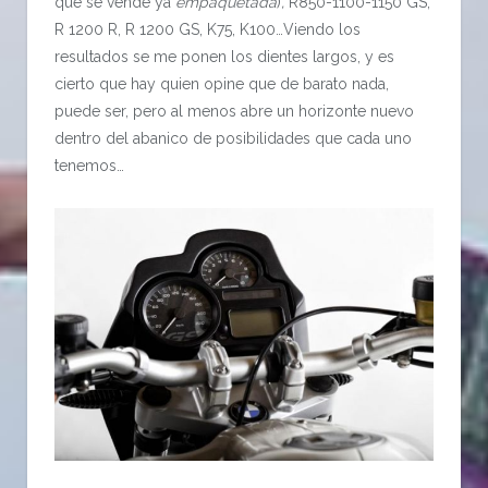
que se vende ya
empaquetada
)
,
R850-1100-1150 GS,
R 1200 R, R 1200 GS, K75, K100…Viendo los
resultados se me ponen los dientes largos, y es
cierto que hay quien opine que de barato nada,
puede ser, pero al menos abre un horizonte nuevo
dentro del abanico de posibilidades que cada uno
tenemos…