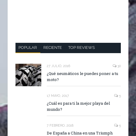
POPULAR
RECIENTE
TOP REVIEWS
27 JULIO, 2016
30
¿Qué neumáticos le puedes poner a tu
moto?
17 MAYO, 2017
5
¿Cuál es para ti la mejor playa del
mundo?
7 FEBRERO, 2018
5
De España a China en una Triumph