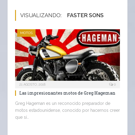
VISUALIZANDO:
FASTER SONS
MOTOS
21 AGOSTO, 2018
0
Las impresionantes motos de Greg Hageman
Greg Hageman es un reconocido preparador de
motos estadounidense, conocido por hacernos creer
que sí…