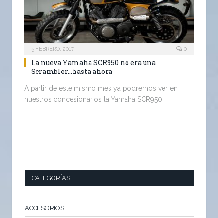
5 FEBRERO, 2017
0
La nueva Yamaha SCR950 no era una
Scrambler…hasta ahora
A partir de este mismo mes ya podremos ver en
nuestros concesionarios la Yamaha SCR950,…
CATEGORÍAS
ACCESORIOS