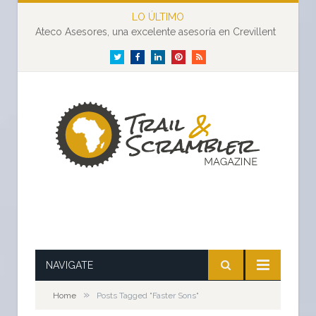
LO ÚLTIMO
Ateco Asesores, una excelente asesoría en Crevillent
Twitter
Facebook
LinkedIn
Pinterest
RSS
NAVIGATE
»
Home
Posts Tagged "Faster Sons"