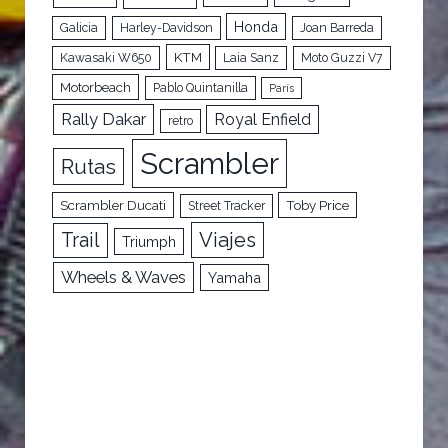
Honda
Galicia
Harley-Davidson
Joan Barreda
KTM
Kawasaki W650
Laia Sanz
Moto Guzzi V7
Motorbeach
Pablo Quintanilla
París
Rally Dakar
Royal Enfield
retro
Scrambler
Rutas
Scrambler Ducati
Toby Price
Street Tracker
Trail
Viajes
Triumph
Wheels & Waves
Yamaha