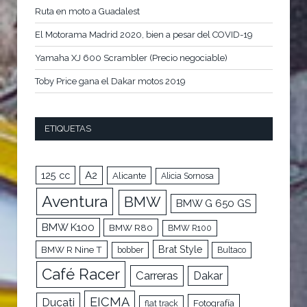
Ruta en moto a Guadalest
El Motorama Madrid 2020, bien a pesar del COVID-19
Yamaha XJ 600 Scrambler (Precio negociable)
Toby Price gana el Dakar motos 2019
ETIQUETAS
125 cc
A2
Alicante
Alicia Sornosa
Aventura
BMW
BMW G 650 GS
BMW K100
BMW R80
BMW R100
Brat Style
BMW R Nine T
bobber
Bultaco
Café Racer
Carreras
Dakar
EICMA
Ducati
Fotografía
flat track