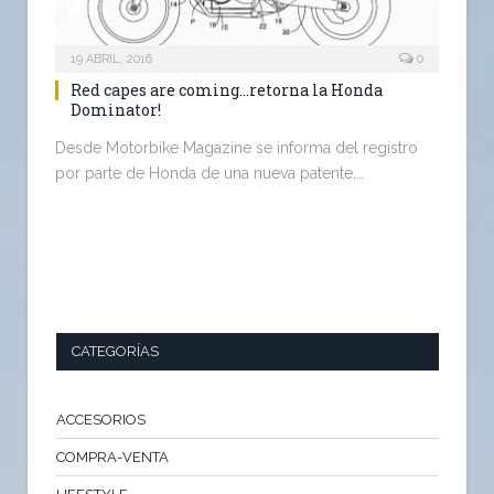
19 ABRIL, 2016
0
Red capes are coming…retorna la Honda
Dominator!
Desde Motorbike Magazine se informa del registro
por parte de Honda de una nueva patente,…
CATEGORÍAS
ACCESORIOS
COMPRA-VENTA