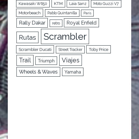
KTM
Kawasaki W650
Laia Sanz
Moto Guzzi V7
Motorbeach
Pablo Quintanilla
París
Rally Dakar
Royal Enfield
retro
Scrambler
Rutas
Scrambler Ducati
Toby Price
Street Tracker
Trail
Viajes
Triumph
Wheels & Waves
Yamaha