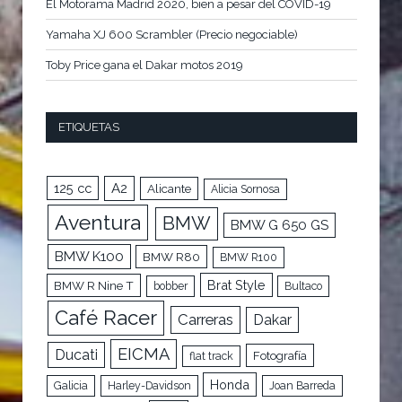
El Motorama Madrid 2020, bien a pesar del COVID-19
Yamaha XJ 600 Scrambler (Precio negociable)
Toby Price gana el Dakar motos 2019
ETIQUETAS
125 cc
A2
Alicante
Alicia Sornosa
Aventura
BMW
BMW G 650 GS
BMW K100
BMW R80
BMW R100
Brat Style
BMW R Nine T
bobber
Bultaco
Café Racer
Carreras
Dakar
EICMA
Ducati
Fotografía
flat track
Honda
Galicia
Harley-Davidson
Joan Barreda