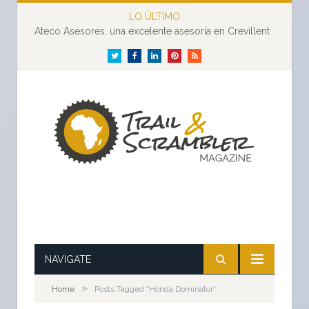
LO ÚLTIMO
Ateco Asesores, una excelente asesoría en Crevillent
Twitter
Facebook
LinkedIn
Pinterest
RSS
NAVIGATE
»
Home
Posts Tagged "Honda Dominator"