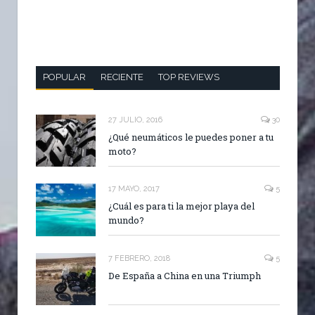
POPULAR
RECIENTE
TOP REVIEWS
27 JULIO, 2016
30
¿Qué neumáticos le puedes poner a tu
moto?
17 MAYO, 2017
5
¿Cuál es para ti la mejor playa del
mundo?
7 FEBRERO, 2018
5
De España a China en una Triumph